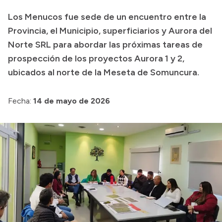
Transparencia
Los Menucos fue sede de un encuentro entre la
Provincia, el Municipio, superficiarios y Aurora del
Presupuesto
Norte SRL para abordar las próximas tareas de
Boletín Oficial
prospección de los proyectos Aurora 1 y 2,
Compras y licitaciones
ubicados al norte de la Meseta de Somuncura.
Consulta de expedientes
Consulta de pago a proveedores
Fecha:
14 de mayo de 2026
Convocatorias
Intranet
Login