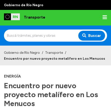
Gobierno de Río Negro
Transporte
Buscar
Inicio
Gobierno de Río Negro
/
Transporte
/
Encuentro por nuevo proyecto metalífero en Los Menucos
Institucional
Funciones
ENERGÍA
Autoridades
Encuentro por nuevo
Delegaciones
proyecto metalífero en Los
Normativa
Menucos