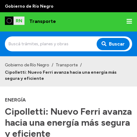
Gobierno de Río Negro
Transporte
Buscar
Inicio
Gobierno de Río Negro
/
Transporte
/
Cipolletti: Nuevo Ferri avanza hacia una energía más
Institucional
segura y eficiente
Funciones
ENERGÍA
Autoridades
Cipolletti: Nuevo Ferri avanza
Delegaciones
hacia una energía más segura
Normativa
y eficiente