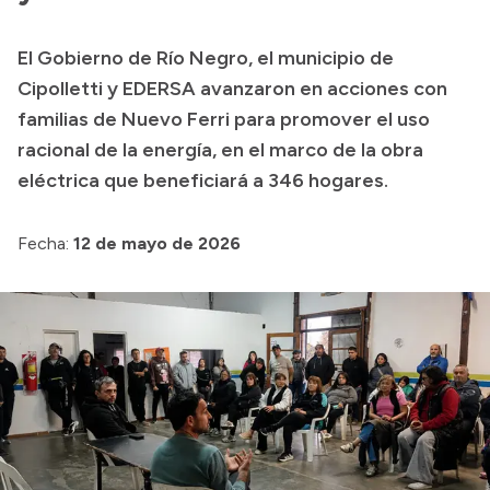
Transparencia
El Gobierno de Río Negro, el municipio de
Presupuesto
Cipolletti y EDERSA avanzaron en acciones con
Boletín Oficial
familias de Nuevo Ferri para promover el uso
racional de la energía, en el marco de la obra
Compras y licitaciones
eléctrica que beneficiará a 346 hogares.
Consulta de expedientes
Consulta de pago a proveedores
Fecha:
12 de mayo de 2026
Convocatorias
Intranet
Login