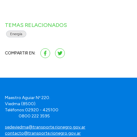
TEMAS RELACIONADOS
Energía
COMPARTIR EN:
Maestro Aguiar Nº 220.
Viedma (8500).
Teléfonos:02920 - 425100
0800 222 3595
sedeviedma@transporte.rionegro.gov.ar
contacto@transporte.rionegro.gov.ar