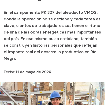
Transparencia
En el campamento PK 327 del oleoducto VMOS,
Presupuesto
donde la operación no se detiene y cada tarea es
Boletín Oficial
clave, cientos de trabajadores sostienen el ritmo
de una de las obras energéticas más importantes
Compras y licitaciones
del país. En ese mismo pulso cotidiano, también
Consulta de expedientes
se construyen historias personales que reflejan
Consulta de pago a proveedores
el impacto real del desarrollo productivo en Río
Convocatorias
Negro.
Intranet
Login
Fecha:
11 de mayo de 2026