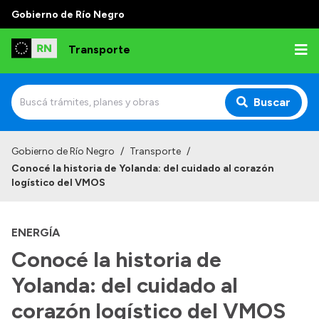
Gobierno de Río Negro
Transporte
Buscar
Inicio
Gobierno de Río Negro
/
Transporte
/
Conocé la historia de Yolanda: del cuidado al corazón
Institucional
logístico del VMOS
Funciones
ENERGÍA
Autoridades
Conocé la historia de
Delegaciones
Yolanda: del cuidado al
Normativa
corazón logístico del VMOS