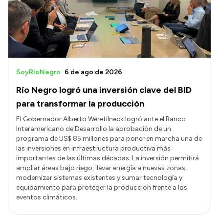
Transparencia
Presupuesto
Boletín Oficial
Compras y licitaciones
SoyRioNegro
6 de ago de 2026
Consulta de expedientes
Río Negro logró una inversión clave del BID
Consulta de pago a proveedores
para transformar la producción
Convocatorias
El Gobernador Alberto Weretilneck logró ante el Banco
Interamericano de Desarrollo la aprobación de un
Intranet
programa de US$ 85 millones para poner en marcha una de
Login
las inversiones en infraestructura productiva más
importantes de las últimas décadas. La inversión permitirá
ampliar áreas bajo riego, llevar energía a nuevas zonas,
modernizar sistemas existentes y sumar tecnología y
equipamiento para proteger la producción frente a los
eventos climáticos.