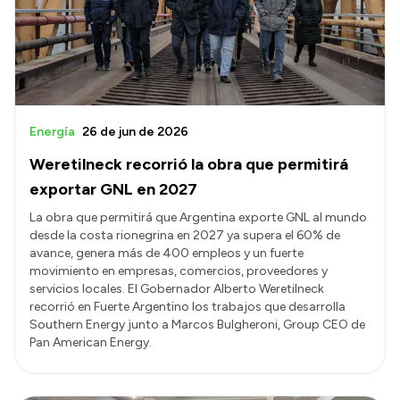
Transparencia
Presupuesto
Boletín Oficial
Compras y licitaciones
Energía
26 de jun de 2026
Consulta de expedientes
Weretilneck recorrió la obra que permitirá
Consulta de pago a proveedores
exportar GNL en 2027
Convocatorias
La obra que permitirá que Argentina exporte GNL al mundo
desde la costa rionegrina en 2027 ya supera el 60% de
Intranet
avance, genera más de 400 empleos y un fuerte
Login
movimiento en empresas, comercios, proveedores y
servicios locales. El Gobernador Alberto Weretilneck
recorrió en Fuerte Argentino los trabajos que desarrolla
Southern Energy junto a Marcos Bulgheroni, Group CEO de
Pan American Energy.