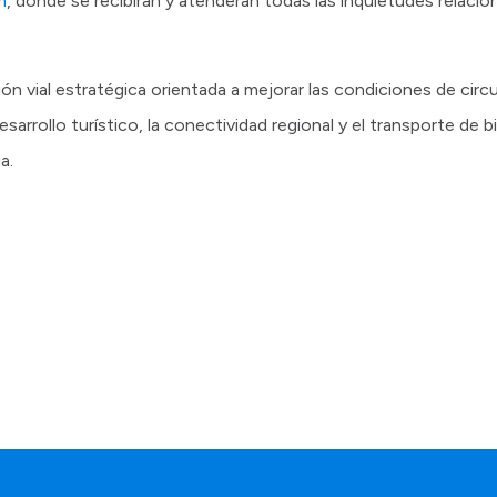
m
, donde se recibirán y atenderán todas las inquietudes relaci
n vial estratégica orientada a mejorar las condiciones de circul
esarrollo turístico, la conectividad regional y el transporte de b
a.