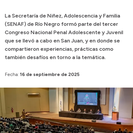
Transparencia
La Secretaría de Niñez, Adolescencia y Familia
Presupuesto
(SENAF) de Río Negro formó parte del tercer
Boletín Oficial
Congreso Nacional Penal Adolescente y Juvenil
que se llevó a cabo en San Juan, y en donde se
Compras y licitaciones
compartieron experiencias, prácticas como
Consulta de expedientes
también desafíos en torno a la temática.
Consulta de pago a proveedores
Convocatorias
Fecha:
16 de septiembre de 2025
Intranet
Login