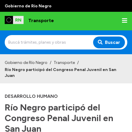
Gobierno de Río Negro
Transporte
Buscar
Inicio
Gobierno de Río Negro
/
Transporte
/
Río Negro participó del Congreso Penal Juvenil en San
Institucional
Juan
Funciones
DESARROLLO HUMANO
Autoridades
Río Negro participó del
Delegaciones
Congreso Penal Juvenil en
Normativa
San Juan