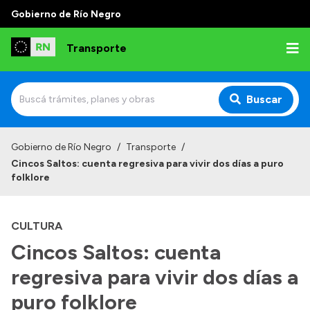
Gobierno de Río Negro
Transporte
Buscar
Inicio
Gobierno de Río Negro
/
Transporte
/
Cincos Saltos: cuenta regresiva para vivir dos días a puro
Institucional
folklore
Funciones
CULTURA
Autoridades
Cincos Saltos: cuenta
Delegaciones
regresiva para vivir dos días a
Normativa
puro folklore