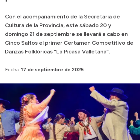
Transparencia
Con el acompañamiento de la Secretaría de
Presupuesto
Cultura de la Provincia, este sábado 20 y
Boletín Oficial
domingo 21 de septiembre se llevará a cabo en
Cinco Saltos el primer Certamen Competitivo de
Compras y licitaciones
Danzas Folklóricas “La Picasa Valletana”.
Consulta de expedientes
Consulta de pago a proveedores
Fecha:
17 de septiembre de 2025
Convocatorias
Intranet
Login