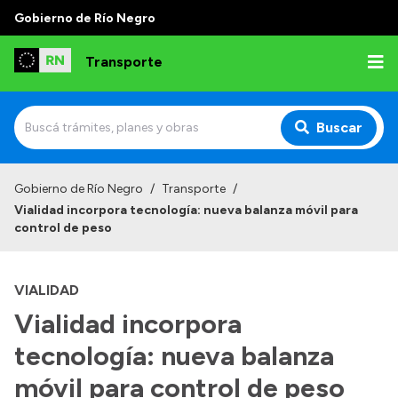
Gobierno de Río Negro
Transporte
Buscar
Inicio
Gobierno de Río Negro
/
Transporte
/
Vialidad incorpora tecnología: nueva balanza móvil para
Institucional
control de peso
Funciones
VIALIDAD
Autoridades
Vialidad incorpora
Delegaciones
tecnología: nueva balanza
Normativa
móvil para control de peso