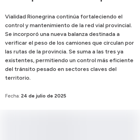
Transparencia
Vialidad Rionegrina continúa fortaleciendo el
Presupuesto
control y mantenimiento de la red vial provincial.
Boletín Oficial
Se incorporó una nueva balanza destinada a
verificar el peso de los camiones que circulan por
Compras y licitaciones
las rutas de la provincia. Se suma a las tres ya
Consulta de expedientes
existentes, permitiendo un control más eficiente
Consulta de pago a proveedores
del tránsito pesado en sectores claves del
Convocatorias
territorio.
Intranet
Login
Fecha:
24 de julio de 2025